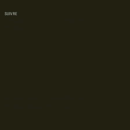
SUIVRE
INSTAGRAM
YOUTUBE
FACEBOOK
© Droits d'auteur Go RVing Canada 2026. Tous droits réservés.
POLITIQUE DE CONFIDENTIALITE
ENGLISH