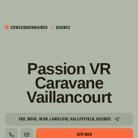
PASSER AU
CONTENU
CONCESSIONNAIRES
QUEBEC
PRINCIPAL
Passion VR
Caravane
Vaillancourt
180, BOUL. MGR. LANGLOIS, VALLEYFIELD, QUEBEC
SITE WEB
TÉLÉPHONE
COURRIEL