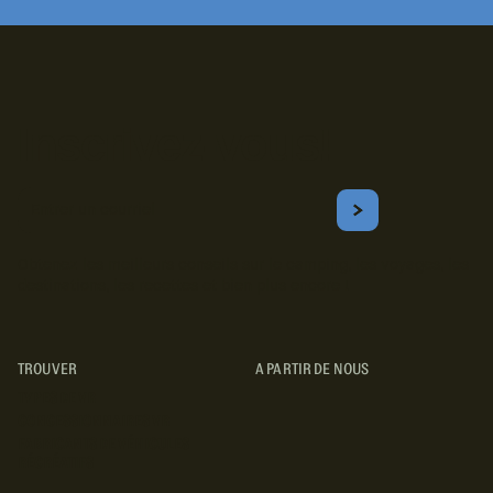
Inscrivez-vous!
Courriel
S'ABONNER
Obtenez les meilleurs conseils sur le camping, les voyages, les
destinations, les recettes et bien plus encore !
TROUVER
A PARTIR DE NOUS
TYPES DE VR
CONCESSIONNAIRES VR
FABRICANTS DE VÉHICULES
RÉCRÉATIFS