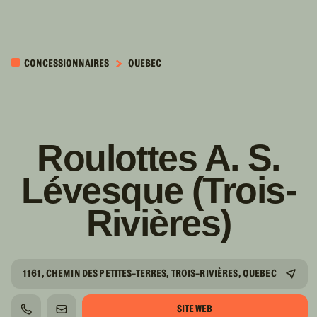
PASSER AU
CONTENU
CONCESSIONNAIRES
QUEBEC
PRINCIPAL
Roulottes A. S.
Lévesque (Trois-
Rivières)
1161, CHEMIN DES PETITES-TERRES, TROIS-RIVIÈRES, QUEBEC
SITE WEB
TÉLÉPHONE
COURRIEL