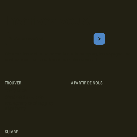
Inscrivez-vous!
Courriel
S'ABONNER
Obtenez les meilleurs conseils sur le camping, les voyages, les
destinations, les recettes et bien plus encore !
TROUVER
A PARTIR DE NOUS
TYPES DE VR
CONCESSIONNAIRES VR
FABRICANTS DE VÉHICULES
RÉCRÉATIFS
SUIVRE