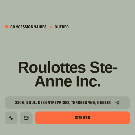
PASSER AU
CONTENU
CONCESSIONNAIRES
QUEBEC
PRINCIPAL
Roulottes Ste-
Anne Inc.
3306, BOUL. DES ENTREPRISES, TERREBONNE, QUEBEC
SITE WEB
TÉLÉPHONE
COURRIEL