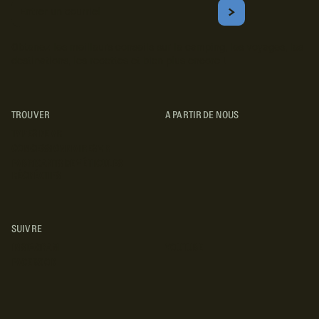
Courriel
S'ABONNER
Obtenez les meilleurs conseils sur le camping, les voyages, les
destinations, les recettes et bien plus encore !
TROUVER
A PARTIR DE NOUS
TYPES DE VR
CONCESSIONNAIRES VR
FABRICANTS DE VÉHICULES
RÉCRÉATIFS
SUIVRE
INSTAGRAM
YOUTUBE
FACEBOOK