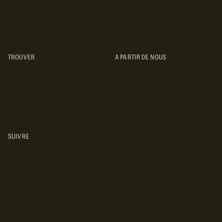
Obtenez les meilleurs conseils sur le camping, les voyages, les
destinations, les recettes et bien plus encore !
TROUVER
A PARTIR DE NOUS
TYPES DE VR
CONCESSIONNAIRES VR
FABRICANTS DE VÉHICULES
RÉCRÉATIFS
SUIVRE
INSTAGRAM
YOUTUBE
FACEBOOK