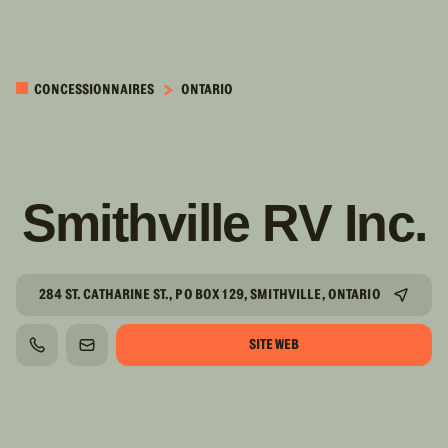
PASSER AU
CONTENU
CONCESSIONNAIRES
ONTARIO
PRINCIPAL
Smithville RV Inc.
284 ST. CATHARINE ST., PO BOX 129, SMITHVILLE, ONTARIO
SITE WEB
TÉLÉPHONE
COURRIEL