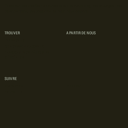
Obtenez les meilleurs conseils sur le camping, les voyages, les
destinations, les recettes et bien plus encore !
TROUVER
A PARTIR DE NOUS
TYPES DE VR
CONCESSIONNAIRES VR
FABRICANTS DE VÉHICULES
RÉCRÉATIFS
SUIVRE
INSTAGRAM
YOUTUBE
FACEBOOK