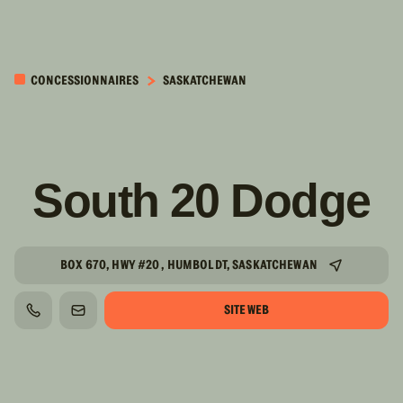
PASSER AU
CONTENU
CONCESSIONNAIRES
SASKATCHEWAN
PRINCIPAL
South 20 Dodge
BOX 670, HWY #20 , HUMBOLDT, SASKATCHEWAN
SITE WEB
TÉLÉPHONE
COURRIEL