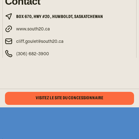
Contact
BOX 670, HWY #20 , HUMBOLDT, SASKATCHEWAN
www.south20.ca
cliff.goulet@south20.ca
(306) 682-3900
VISITEZ LE SITE DU CONCESSIONNAIRE