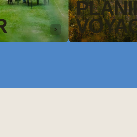
PLANI
R
VOYA