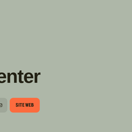
TROUVER
A PARTIR DE NOUS
TYPES DE VR
CONCESSIONNAIRES VR
FABRICANTS DE VÉHICULES
RÉCRÉATIFS
enter
SITE WEB
ONE
COURRIEL