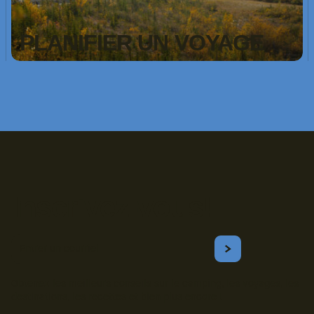
PLANIFIER UN VOYAGE
Inscrivez-vous!
Courriel
S'ABONNER
Obtenez les meilleurs conseils sur le camping, les voyages, les
destinations, les recettes et bien plus encore !