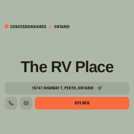
PASSER AU
CONTENU
CONCESSIONNAIRES
ONTARIO
PRINCIPAL
The RV Place
15747 HIGHWAY 7, PERTH, ONTARIO
SITE WEB
TÉLÉPHONE
COURRIEL