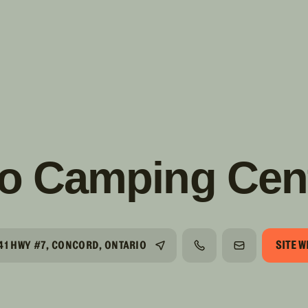
s!
SUIVRE
INSTAGRAM
FACEBOOK
YOUTUBE
o Camping Cent
SITE W
41 HWY #7, CONCORD, ONTARIO
TÉLÉPHONE
COURRIEL