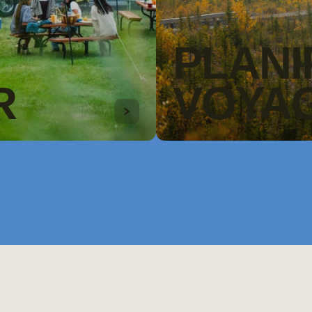
PLANI
R
VOYA