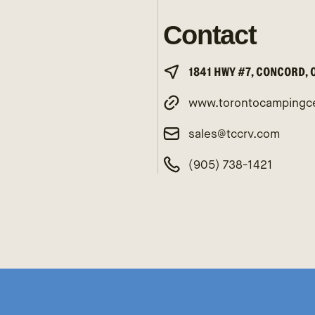
Contact
1841 HWY #7, CONCORD, 
www.torontocampingc
sales@tccrv.com
(905) 738-1421