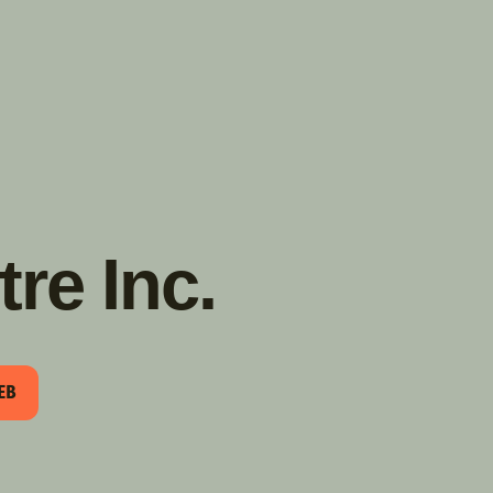
TROUVER
A PARTIR DE NOUS
TYPES DE VR
CONCESSIONNAIRES VR
FABRICANTS DE VÉHICULES
RÉCRÉATIFS
re Inc.
EB