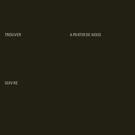
Obtenez les meilleurs conseils sur le camping, les voyages, les
destinations, les recettes et bien plus encore !
TROUVER
A PARTIR DE NOUS
TYPES DE VR
CONCESSIONNAIRES VR
FABRICANTS DE VÉHICULES
RÉCRÉATIFS
SUIVRE
INSTAGRAM
YOUTUBE
FACEBOOK