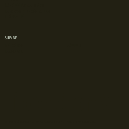
CONCESSIONNAIRES VR
FABRICANTS DE VÉHICULES
RÉCRÉATIFS
SUIVRE
INSTAGRAM
YOUTUBE
FACEBOOK
© Droits d'auteur Go RVing Canada 2026. Tous droits réservés.