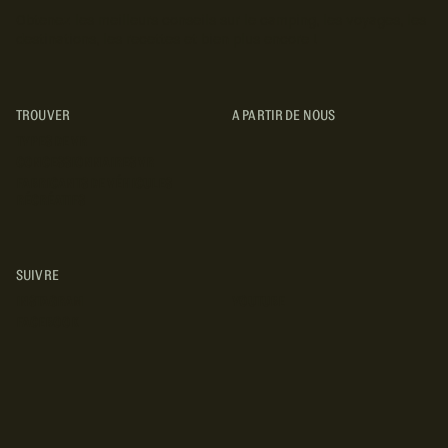
Obtenez les meilleurs conseils sur le camping, les voyages, les
destinations, les recettes et bien plus encore !
TROUVER
A PARTIR DE NOUS
TYPES DE VR
CONCESSIONNAIRES VR
FABRICANTS DE VÉHICULES
RÉCRÉATIFS
SUIVRE
INSTAGRAM
YOUTUBE
FACEBOOK