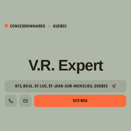
PASSER AU
CONTENU
CONCESSIONNAIRES
QUEBEC
PRINCIPAL
V.R. Expert
973, BOUL. ST-LUC, ST-JEAN-SUR-RICHELIEU, QUEBEC
SITE WEB
TÉLÉPHONE
COURRIEL