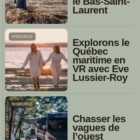
le Bas-Saint-
Laurent
RESSOURCES
Explorons le
Québec
maritime en
VR avec Eve
Lussier-Roy
RESSOURCES
Chasser les
vagues de
l’ouest