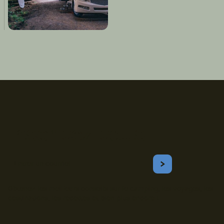
Inscrivez-vous!
Courriel
S'ABONNER
Obtenez les meilleurs conseils sur le camping, les voyages, les
destinations, les recettes et bien plus encore !