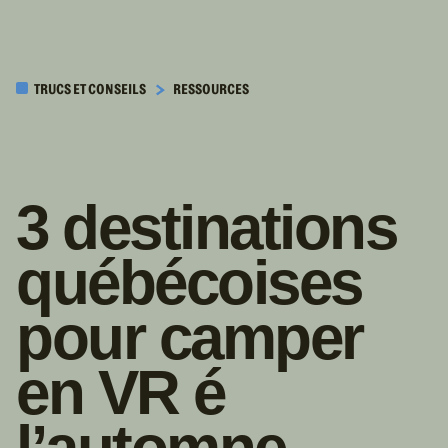
PASSER AU
CONTENU
TRUCS ET CONSEILS
RESSOURCES
PRINCIPAL
3 destinations
québécoises
pour camper
en VR é
l’automne