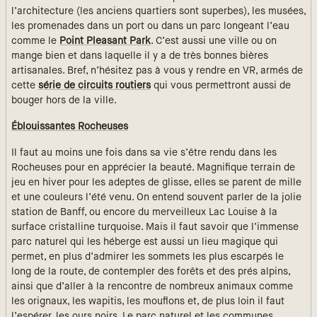
l’architecture (les anciens quartiers sont superbes), les musées,
les promenades dans un port ou dans un parc longeant l’eau
comme le
Point Pleasant Park
. C’est aussi une ville ou on
mange bien et dans laquelle il y a de très bonnes bières
artisanales. Bref, n’hésitez pas à vous y rendre en VR, armés de
cette
série de circuits routiers
qui vous permettront aussi de
bouger hors de la ville.
Éblouissantes Rocheuses
Il faut au moins une fois dans sa vie s’être rendu dans les
Rocheuses pour en apprécier la beauté. Magnifique terrain de
jeu en hiver pour les adeptes de glisse, elles se parent de mille
et une couleurs l’été venu. On entend souvent parler de la jolie
station de Banff, ou encore du merveilleux Lac Louise à la
surface cristalline turquoise. Mais il faut savoir que l’immense
parc naturel qui les héberge est aussi un lieu magique qui
permet, en plus d’admirer les sommets les plus escarpés le
long de la route, de contempler des forêts et des prés alpins,
ainsi que d’aller à la rencontre de nombreux animaux comme
les orignaux, les wapitis, les mouflons et, de plus loin il faut
l’espérer, les ours noirs. Le parc naturel et les communes