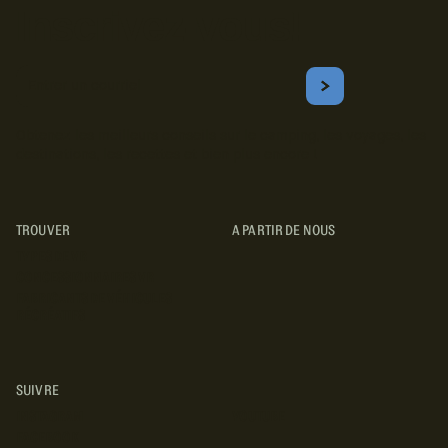
Inscrivez-vous!
Courriel
S'ABONNER
Obtenez les meilleurs conseils sur le camping, les voyages, les
destinations, les recettes et bien plus encore !
TROUVER
A PARTIR DE NOUS
TYPES DE VR
CONCESSIONNAIRES VR
FABRICANTS DE VÉHICULES
RÉCRÉATIFS
SUIVRE
INSTAGRAM
YOUTUBE
FACEBOOK