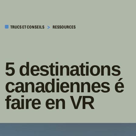
PASSER AU
CONTENU
TRUCS ET CONSEILS
RESSOURCES
PRINCIPAL
5 destinations
canadiennes é
faire en VR