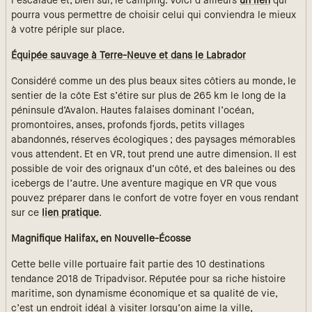
l’escalade et, bien sûr, le camping. Voici d’ailleurs
un lien
qui
pourra vous permettre de choisir celui qui conviendra le mieux
à votre périple sur place.
Équipée sauvage à Terre-Neuve et dans le Labrador
Considéré comme un des plus beaux sites côtiers au monde, le
sentier de la côte Est s’étire sur plus de 265 km le long de la
péninsule d’Avalon. Hautes falaises dominant l’océan,
promontoires, anses, profonds fjords, petits villages
abandonnés, réserves écologiques ; des paysages mémorables
vous attendent. Et en VR, tout prend une autre dimension. Il est
possible de voir des orignaux d’un côté, et des baleines ou des
icebergs de l’autre. Une aventure magique en VR que vous
pouvez préparer dans le confort de votre foyer en vous rendant
sur ce
lien pratique
.
Magnifique Halifax, en Nouvelle-Écosse
Cette belle ville portuaire fait partie des 10 destinations
tendance 2018 de Tripadvisor. Réputée pour sa riche histoire
maritime, son dynamisme économique et sa qualité de vie,
c’est un endroit idéal à visiter lorsqu’on aime la ville,