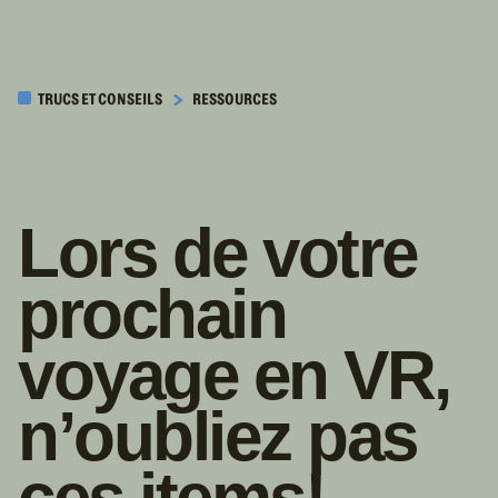
PASSER AU
CONTENU
TRUCS ET CONSEILS
RESSOURCES
PRINCIPAL
Lors de votre
prochain
voyage en VR,
n’oubliez pas
ces items!