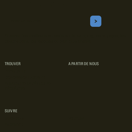
Inscrivez-vous!
Courriel
S'ABONNER
Obtenez les meilleurs conseils sur le camping, les voyages, les
destinations, les recettes et bien plus encore !
TROUVER
A PARTIR DE NOUS
TYPES DE VR
CONCESSIONNAIRES VR
FABRICANTS DE VÉHICULES
RÉCRÉATIFS
SUIVRE
INSTAGRAM
YOUTUBE
FACEBOOK