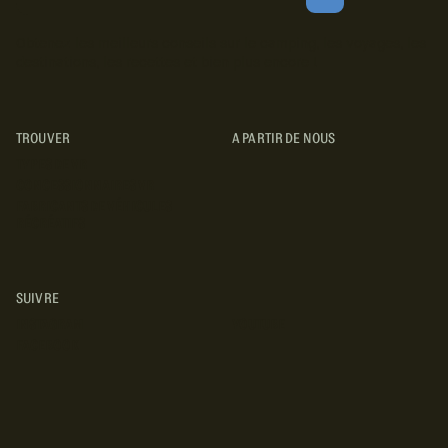
S'ABONNER
Obtenez les meilleurs conseils sur le camping, les voyages, les
destinations, les recettes et bien plus encore !
TROUVER
A PARTIR DE NOUS
TYPES DE VR
CONCESSIONNAIRES VR
FABRICANTS DE VÉHICULES
RÉCRÉATIFS
SUIVRE
INSTAGRAM
YOUTUBE
FACEBOOK