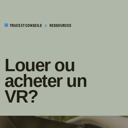
PASSER AU
CONTENU
TRUCS ET CONSEILS
RESSOURCES
PRINCIPAL
Louer ou
acheter un
VR?