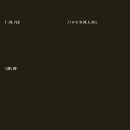
destinations, les recettes et bien plus encore !
TROUVER
A PARTIR DE NOUS
TYPES DE VR
CONCESSIONNAIRES VR
FABRICANTS DE VÉHICULES
RÉCRÉATIFS
SUIVRE
INSTAGRAM
YOUTUBE
FACEBOOK