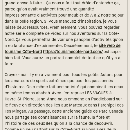
grand-chose à faire… Ça nous a fait tout drôle d’entendre ça,
parce qu’on avait vraiment trouvé une quantité
impressionnante d’activités pour meubler de A à Z notre séjour
dans la belle région. Si vous manquez d’inspiration, je vous
laisse deux ressources. Premièrement, vous pouvez regarder
notre série complète de vidéo sur nos aventures sur la Côte-
Nord. Ça vous permettra de voir une panoplie d’activités qu’on
a eu la chance d’expérimenter. Deuxièmement, le
site web de
tourisme Côte-Nord
https://tourismecote-nord.com/
est super
bien fait. Vous aurez un portrait complet de tout ce qu’il y a à
faire.
Croyez-moi, il y en a vraiment pour tous les goûts. Autant pour
les amateurs de sports extrêmes que pour les passionnés
d’histoires. On a même fait une activité qui combinait les deux
en même temps ahahah. Avec l’entreprise LES VAGUES à
Havre-St-Pierre, Jane-Anne nous emmène en Paddleboard sur
le fleuve en direction des îles aux Marteaux dans l’archipel des
îles Mingan. Au passage, cette ancienne guide de Parc Canada
nous partage ses connaissances sur la faune, la flore et
l’histoire de ces deux îles qu’on a la chance de découvrir.
Comme un peu partout sur la Côte-Nord, si vous avez de la