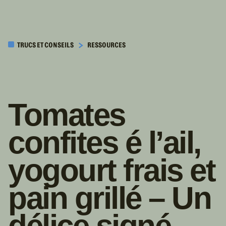
PASSER AU
CONTENU
TRUCS ET CONSEILS
RESSOURCES
PRINCIPAL
Tomates
confites é l’ail,
yogourt frais et
pain grillé – Un
délice signé