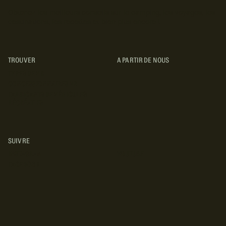
Obtenez les meilleurs conseils sur le camping, les voyages, les
destinations, les recettes et bien plus encore !
TROUVER
A PARTIR DE NOUS
TYPES DE VR
CONCESSIONNAIRES VR
FABRICANTS DE VÉHICULES
RÉCRÉATIFS
SUIVRE
INSTAGRAM
YOUTUBE
FACEBOOK