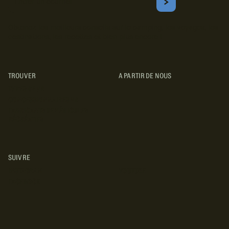
Courriel
S'ABONNER
Obtenez les meilleurs conseils sur le camping, les voyages, les
destinations, les recettes et bien plus encore !
TROUVER
A PARTIR DE NOUS
TYPES DE VR
CONCESSIONNAIRES VR
FABRICANTS DE VÉHICULES
RÉCRÉATIFS
SUIVRE
INSTAGRAM
YOUTUBE
FACEBOOK