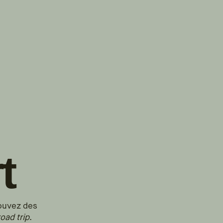
TROUVER
A PARTIR DE NOUS
TYPES DE VR
CONCESSIONNAIRES VR
FABRICANTS DE VÉHICULES
RÉCRÉATIFS
t
rouvez des
road trip
.