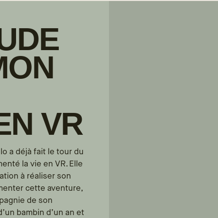
AUDE
 MON
EN VR
o a déjà fait le tour du
enté la vie en VR. Elle
tion à réaliser son
imenter cette aventure,
mpagnie de son
, d’un bambin d’un an et