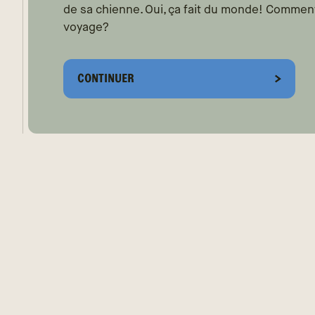
de sa chienne. Oui, ça fait du monde! Comment
voyage?
CONTINUER