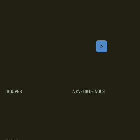
Inscrivez-vous!
Courriel
S'ABONNER
Obtenez les meilleurs conseils sur le camping, les voyages, les
destinations, les recettes et bien plus encore !
TROUVER
A PARTIR DE NOUS
TYPES DE VR
CONCESSIONNAIRES VR
FABRICANTS DE VÉHICULES
RÉCRÉATIFS