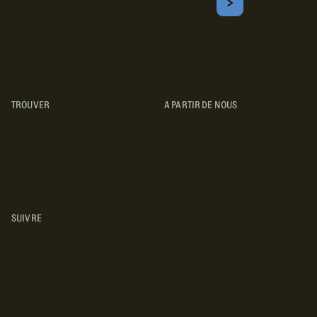
Courriel
S'ABONNER
Obtenez les meilleurs conseils sur le camping, les voyages, les
destinations, les recettes et bien plus encore !
TROUVER
A PARTIR DE NOUS
TYPES DE VR
CONCESSIONNAIRES VR
FABRICANTS DE VÉHICULES
RÉCRÉATIFS
SUIVRE
INSTAGRAM
YOUTUBE
FACEBOOK