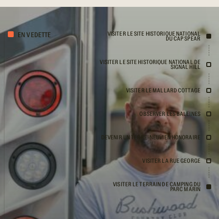
VISITER LE SITE HISTORIQUE NATIONAL
EN VEDETTE
DU CAP SPEAR
VISITER LE SITE HISTORIQUE NATIONAL DE
SIGNAL HILL
VISITER LE MALLARD COTTAGE
OBSERVER LES BALEINES
DEVENIR UN TERRE-NEUVIEN HONORAIRE
VISITER LA RUE GEORGE
VISITER LE TERRAIN DE CAMPING DU
PARC MARIN