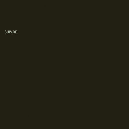
FABRICANTS DE VÉHICULES
RÉCRÉATIFS
SUIVRE
INSTAGRAM
YOUTUBE
FACEBOOK
© Droits d'auteur Go RVing Canada 2026. Tous droits réservés.
POLITIQUE DE CONFIDENTIALITE
ENGLISH