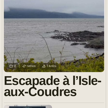
2j
140km
7 Arrêts
Escapade à l’Isle-
aux-Coudres