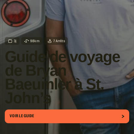
3j
98km
7 Arrêts
Guide de voyage
de Bryan
Baeumler à St.
John’s
VOIR LE GUIDE