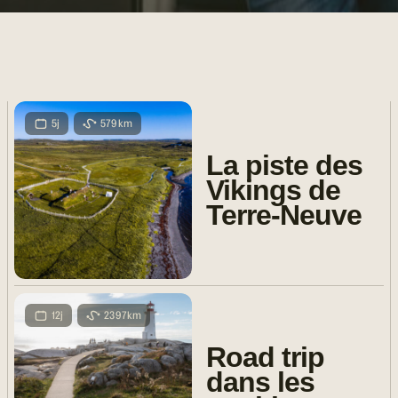
5j
579km
La piste des
Vikings de
Terre-Neuve
12j
2397km
Road trip
dans les