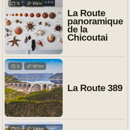
3j
80km
La Route
panoramique
de la
Chicoutai
3j
567km
La Route 389
7j
836km