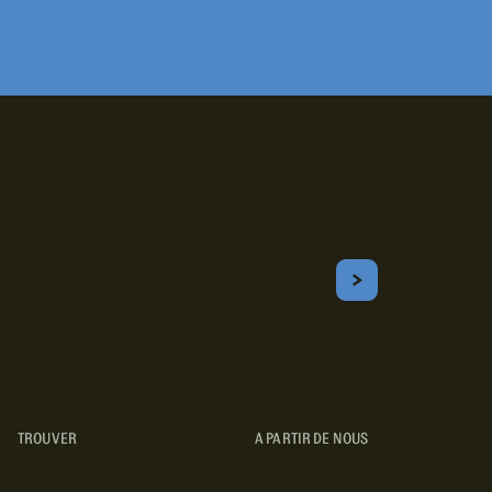
Inscrivez-vous!
Courriel
S'ABONNER
Obtenez les meilleurs conseils sur le camping, les voyages, les
destinations, les recettes et bien plus encore !
TROUVER
A PARTIR DE NOUS
TYPES DE VR
CONCESSIONNAIRES VR