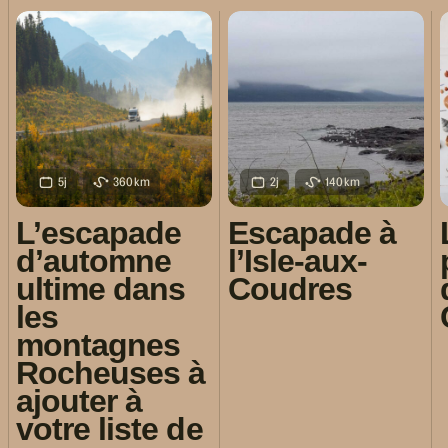
5j
360km
2j
140km
L’escapade
Escapade à
d’automne
l’Isle-aux-
ultime dans
Coudres
les
montagnes
Rocheuses à
ajouter à
votre liste de