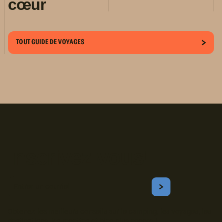
cœur
TOUT GUIDE DE VOYAGES
Inscrivez-vous!
Courriel
S'ABONNER
Obtenez les meilleurs conseils sur le camping, les voyages, les
destinations, les recettes et bien plus encore !