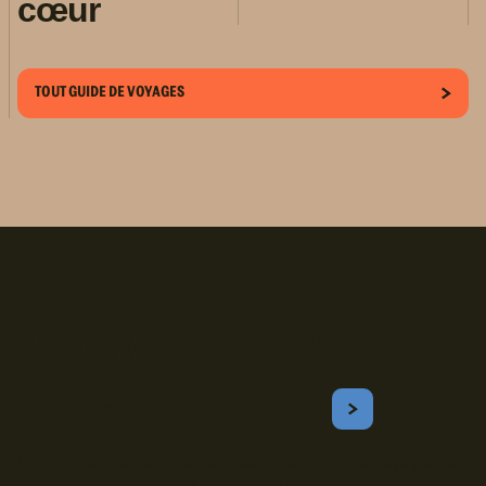
cœur
TOUT GUIDE DE VOYAGES
Inscrivez-vous!
Courriel
S'ABONNER
Obtenez les meilleurs conseils sur le camping, les voyages, les
destinations, les recettes et bien plus encore !