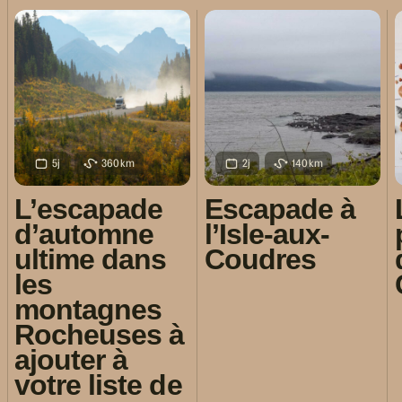
5j
360km
2j
140km
L’escapade
Escapade à
d’automne
l’Isle-aux-
ultime dans
Coudres
les
montagnes
Rocheuses à
ajouter à
votre liste de